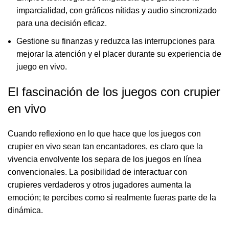
imparcialidad, con gráficos nítidas y audio sincronizado
para una decisión eficaz.
Gestione su finanzas y reduzca las interrupciones para
mejorar la atención y el placer durante su experiencia de
juego en vivo.
El fascinación de los juegos con crupier
en vivo
Cuando reflexiono en lo que hace que los juegos con
crupier en vivo sean tan encantadores, es claro que la
vivencia envolvente los separa de los juegos en línea
convencionales. La posibilidad de interactuar con
crupieres verdaderos y otros jugadores aumenta la
emoción; te percibes como si realmente fueras parte de la
dinámica.