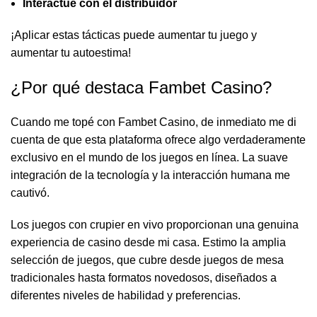
Interactúe con el distribuidor
¡Aplicar estas tácticas puede aumentar tu juego y
aumentar tu autoestima!
¿Por qué destaca Fambet Casino?
Cuando me topé con Fambet Casino, de inmediato me di
cuenta de que esta plataforma ofrece algo verdaderamente
exclusivo en el mundo de los juegos en línea. La suave
integración de la tecnología y la interacción humana me
cautivó.
Los juegos con crupier en vivo proporcionan una genuina
experiencia de casino desde mi casa. Estimo la amplia
selección de juegos, que cubre desde juegos de mesa
tradicionales hasta formatos novedosos, diseñados a
diferentes niveles de habilidad y preferencias.