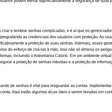
usuários podem elevar significativamente a segurança de suas 
criar e lembrar senhas complicadas, e é aí que os gerenciador
iptografando as credenciais dos usuários com proteção. Ao usa
ificativamente a proteção de suas senhas. Ademais, esses ge
os do esforço de criá-las à mão. Isso não só diminui os perigo
formas, incluindo o Astromania Casino. Em um ambiente virtua
egurar a proteção de senhas robustas e a proteção de informa
quente de senhas é vital para resguardar as contas. Implement
conta. Aqui estão algumas dicas úteis a serem levadas em cont