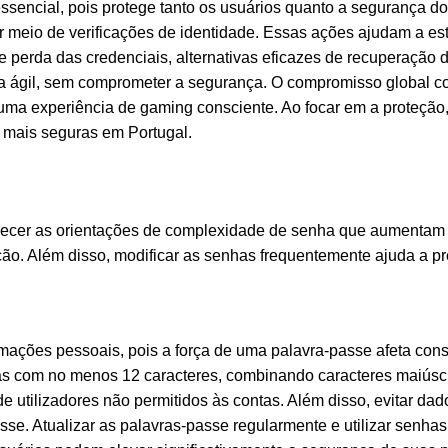
essencial, pois protege tanto os usuários quanto a segurança 
r meio de verificações de identidade. Essas ações ajudam a es
e perda das credenciais, alternativas eficazes de recuperação
ma ágil, sem comprometer a segurança. O compromisso global 
 uma experiência de gaming consciente. Ao focar em a proteçã
 mais seguras em Portugal.
ecer as orientações de complexidade de senha que aumentam a 
ão. Além disso, modificar as senhas frequentemente ajuda a pr
ormações pessoais, pois a força de uma palavra-passe afeta co
has com no menos 12 caracteres, combinando caracteres maiúscu
e utilizadores não permitidos às contas. Além disso, evitar da
sse. Atualizar as palavras-passe regularmente e utilizar senha