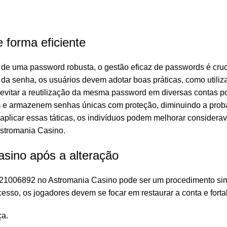
 forma eficiente
de uma password robusta, o gestão eficaz de passwords é cruc
a senha, os usuários devem adotar boas práticas, como utiliza
 evitar a reutilização da mesma password em diversas contas p
m e armazenem senhas únicas com proteção, diminuindo a probab
plicar essas táticas, os indivíduos podem melhorar consider
stromania Casino.
sino após a alteração
/Q21006892
no Astromania Casino pode ser um procedimento sim
cesso, os jogadores devem se focar em restaurar a conta e for
ça.