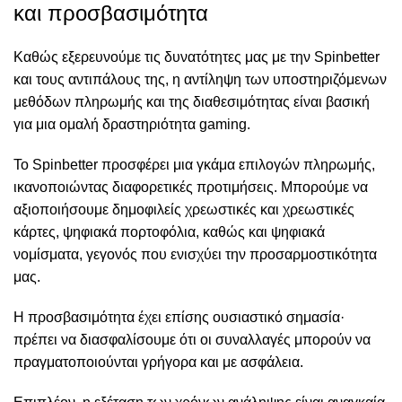
και προσβασιμότητα
Καθώς εξερευνούμε τις δυνατότητες μας με την Spinbetter
και τους αντιπάλους της, η αντίληψη των υποστηριζόμενων
μεθόδων πληρωμής και της διαθεσιμότητας είναι βασική
για μια ομαλή δραστηριότητα gaming.
Το Spinbetter προσφέρει μια γκάμα επιλογών πληρωμής,
ικανοποιώντας διαφορετικές προτιμήσεις. Μπορούμε να
αξιοποιήσουμε δημοφιλείς χρεωστικές και χρεωστικές
κάρτες, ψηφιακά πορτοφόλια, καθώς και ψηφιακά
νομίσματα, γεγονός που ενισχύει την προσαρμοστικότητα
μας.
Η προσβασιμότητα έχει επίσης ουσιαστικό σημασία·
πρέπει να διασφαλίσουμε ότι οι συναλλαγές μπορούν να
πραγματοποιούνται γρήγορα και με ασφάλεια.