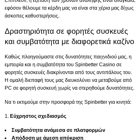
Επιπλέον, η εξέταση των χρόνων ανάληψης είναι αναγκαία,
εφόσον θέλουμε τα κέρδη μας να είναι στα χέρια μας δίχως
άσκοπες καθυστερήσεις.
Δραστηριότητα σε φορητές συσκευές
και συμβατότητα με διαφορετικά καζίνο
Καθώς πλοηγούμαστε στις δυνατότητες παιχνιδιού μας, η
εμπειρία και η συμβατότητα του Spinbetter Casino σε
φορητές συσκευές διακρίνονται από τους αντιπάλους του.
Η ομαλή διεπαφή τους μας διευκολύνει να μεταβούμε από
PC σε φορητή συσκευή χωρίς να στερηθούμε δυνατότητες.
Να τι εκτιμούμε στην προσφορά της Spinbetter για κινητά:
Εύχρηστος σχεδιασμός
Συμβατότητα ανάμεσα σε πλατφορμών
Απόδοση με άμεση απόκριση