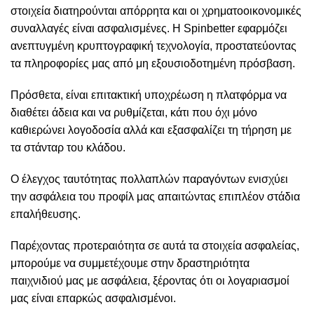
στοιχεία διατηρούνται απόρρητα και οι χρηματοοικονομικές
συναλλαγές είναι ασφαλισμένες. Η Spinbetter εφαρμόζει
ανεπτυγμένη κρυπτογραφική τεχνολογία, προστατεύοντας
τα πληροφορίες μας από μη εξουσιοδοτημένη πρόσβαση.
Πρόσθετα, είναι επιτακτική υποχρέωση η πλατφόρμα να
διαθέτει άδεια και να ρυθμίζεται, κάτι που όχι μόνο
καθιερώνει λογοδοσία αλλά και εξασφαλίζει τη τήρηση με
τα στάνταρ του κλάδου.
Ο έλεγχος ταυτότητας πολλαπλών παραγόντων ενισχύει
την ασφάλεια του προφίλ μας απαιτώντας επιπλέον στάδια
επαλήθευσης.
Παρέχοντας προτεραιότητα σε αυτά τα στοιχεία ασφαλείας,
μπορούμε να συμμετέχουμε στην δραστηριότητα
παιχνιδιού μας με ασφάλεια, ξέροντας ότι οι λογαριασμοί
μας είναι επαρκώς ασφαλισμένοι.