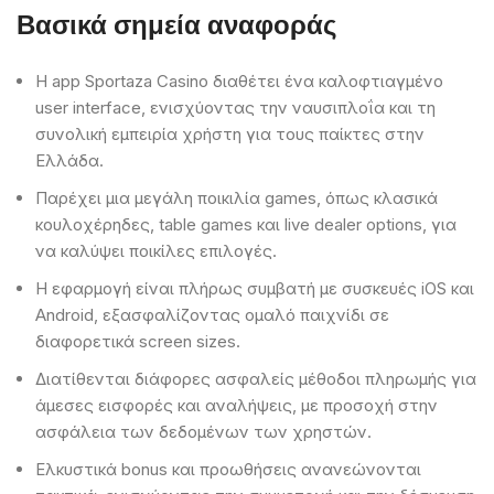
Βασικά σημεία αναφοράς
Η app Sportaza Casino διαθέτει ένα καλοφτιαγμένο
user interface, ενισχύοντας την ναυσιπλοΐα και τη
συνολική εμπειρία χρήστη για τους παίκτες στην
Ελλάδα.
Παρέχει μια μεγάλη ποικιλία games, όπως κλασικά
κουλοχέρηδες, table games και live dealer options, για
να καλύψει ποικίλες επιλογές.
Η εφαρμογή είναι πλήρως συμβατή με συσκευές iOS και
Android, εξασφαλίζοντας ομαλό παιχνίδι σε
διαφορετικά screen sizes.
Διατίθενται διάφορες ασφαλείς μέθοδοι πληρωμής για
άμεσες εισφορές και αναλήψεις, με προσοχή στην
ασφάλεια των δεδομένων των χρηστών.
Ελκυστικά bonus και προωθήσεις ανανεώνονται