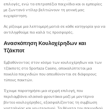
επιλογές, ενώ τα επιτραπέζια παιχνίδια και οι εμπειρίες
με ζωντανό ντίλερ βελτιώνουν τη γενική μας
ευχαρίστηση.
Ας ρίξουμε μια λεπτομερή ματιά σε κάθε κατηγορία για να
αντιληφθούμε πιο καλά τις προσφορές.
Ανασκόπηση Κουλοχέρηδων και
Τζάκποτ
Εμβαθύνοντας στον κόσμο των κουλοχέρηδων και των
τζάκποτς στο Sportaza Casino, αποκαλύπτεται μια
ποικιλία παιχνιδιών που απευθύνονται σε διάφορους
τύπους παικτών.
Έχουμε παρατηρήσει μια ισχυρή επιλογή, που
περιλαμβάνει κλασικά φρουτάκια μαζί με μοντέρνα
βίντεο κουλοχέρηδες, εξασφαλίζοντας τη συμβίωση
νοσταλγίας και νεωτερισμού. Τα θέματα του παιχνιδιού