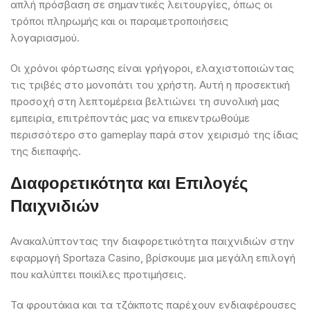
απλή πρόσβαση σε σημαντικές λειτουργίες, όπως οι
τρόποι πληρωμής και οι παραμετροποιήσεις
λογαριασμού.
Οι χρόνοι φόρτωσης είναι γρήγοροι, ελαχιστοποιώντας
τις τριβές στο μονοπάτι του χρήστη. Αυτή η προσεκτική
προσοχή στη λεπτομέρεια βελτιώνει τη συνολική μας
εμπειρία, επιτρέποντάς μας να επικεντρωθούμε
περισσότερο στο gameplay παρά στον χειρισμό της ίδιας
της διεπαφής.
Διαφορετικότητα και Επιλογές
Παιχνιδιών
Ανακαλύπτοντας την διαφορετικότητα παιχνιδιών στην
εφαρμογή Sportaza Casino, βρίσκουμε μια μεγάλη επιλογή
που καλύπτει ποικίλες προτιμήσεις.
Τα φρουτάκια και τα τζάκποτς παρέχουν ενδιαφέρουσες