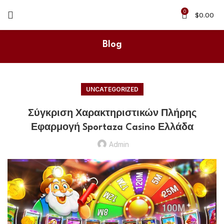
0
$
0.00
Blog
UNCATEGORIZED
Σύγκριση Χαρακτηριστικών Πλήρης
Εφαρμογή Sportaza Casino Ελλάδα
Admin