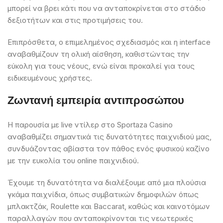
μπορεί να βρει κάτι που να ανταποκρίνεται στο στάδιο
δεξιοτήτων και στις προτιμήσεις του.
Επιπρόσθετα, ο επιμελημένος σχεδιασμός και η interface
αναβαθμίζουν τη ολική αίσθηση, καθιστώντας την
εύκολη για τους νέους, ενώ είναι προκαλεί για τους
ειδικευμένους χρήστες.
Ζωντανή εμπειρία αντιπροσώπου
Η παρουσία με live ντίλερ στο Sportaza Casino
αναβαθμίζει σημαντικά τις δυνατότητες παιχνιδιού μας,
συνδυάζοντας αβίαστα τον πάθος ενός φυσικού καζίνο
με την ευκολία του online παιχνιδιού.
Έχουμε τη δυνατότητα να διαλέξουμε από μια πλούσια
γκάμα παιχνίδια, όπως συμβατικών δημοφιλών όπως
μπλακτζάκ, Roulette και Baccarat, καθώς και καινοτόμων
παραλλαγών που ανταποκρίνονται τις νεωτερικές