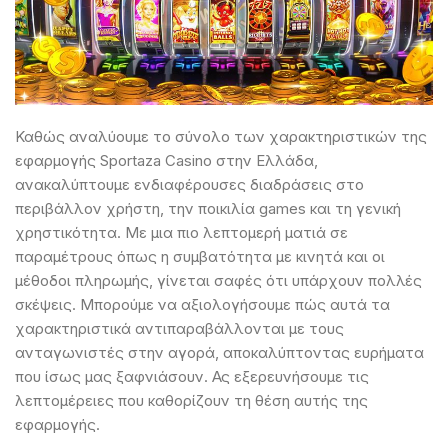
Καθώς αναλύουμε το σύνολο των χαρακτηριστικών της
εφαρμογής Sportaza Casino στην Ελλάδα,
ανακαλύπτουμε ενδιαφέρουσες διαδράσεις στο
περιβάλλον χρήστη, την ποικιλία games και τη γενική
χρηστικότητα. Με μια πιο λεπτομερή ματιά σε
παραμέτρους όπως η συμβατότητα με κινητά και οι
μέθοδοι πληρωμής, γίνεται σαφές ότι υπάρχουν πολλές
σκέψεις. Μπορούμε να αξιολογήσουμε πώς αυτά τα
χαρακτηριστικά αντιπαραβάλλονται με τους
ανταγωνιστές στην αγορά, αποκαλύπτοντας ευρήματα
που ίσως μας ξαφνιάσουν. Ας εξερευνήσουμε τις
λεπτομέρειες που καθορίζουν τη θέση αυτής της
εφαρμογής.