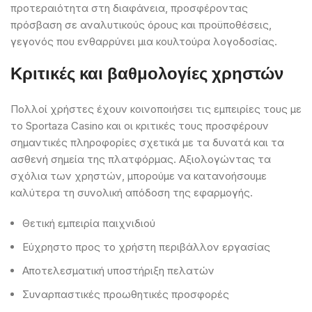
προτεραιότητα στη διαφάνεια, προσφέροντας
πρόσβαση σε αναλυτικούς όρους και προϋποθέσεις,
γεγονός που ενθαρρύνει μια κουλτούρα λογοδοσίας.
Κριτικές και βαθμολογίες χρηστών
Πολλοί χρήστες έχουν κοινοποιήσει τις εμπειρίες τους με
το Sportaza Casino και οι κριτικές τους προσφέρουν
σημαντικές πληροφορίες σχετικά με τα δυνατά και τα
ασθενή σημεία της πλατφόρμας. Αξιολογώντας τα
σχόλια των χρηστών, μπορούμε να κατανοήσουμε
καλύτερα τη συνολική απόδοση της εφαρμογής.
Θετική εμπειρία παιχνιδιού
Εύχρηστο προς το χρήστη περιβάλλον εργασίας
Αποτελεσματική υποστήριξη πελατών
Συναρπαστικές προωθητικές προσφορές