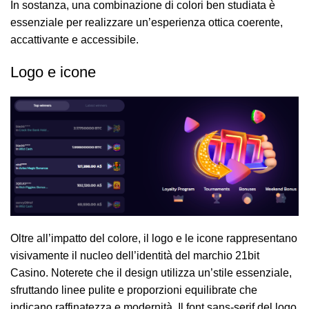
In sostanza, una combinazione di colori ben studiata è
essenziale per realizzare un’esperienza ottica coerente,
accattivante e accessibile.
Logo e icone
Oltre all’impatto del colore, il logo e le icone rappresentano
visivamente il nucleo dell’identità del marchio 21bit
Casino. Noterete che il design utilizza un’stile essenziale,
sfruttando linee pulite e proporzioni equilibrate che
indicano raffinatezza e modernità. Il font sans-serif del logo