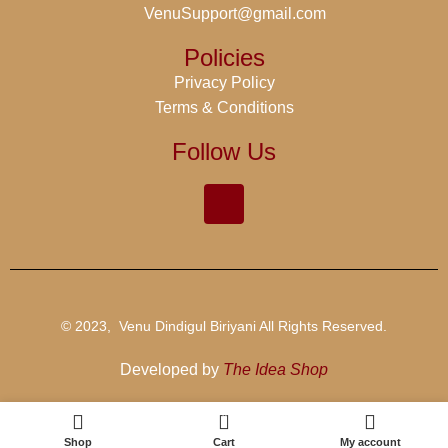
VenuSupport@gmail.com
Policies
Privacy Policy
Terms & Conditions
Follow Us
© 2023, Venu Dindigul Biriyani All Rights Reserved.
Developed by
The Idea Shop
0
Shop
Cart
My account