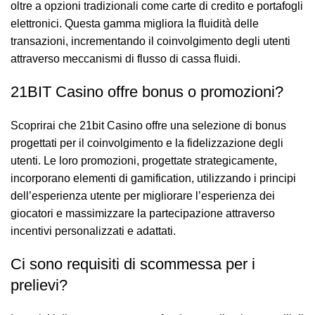
oltre a opzioni tradizionali come carte di credito e portafogli
elettronici. Questa gamma migliora la fluidità delle
transazioni, incrementando il coinvolgimento degli utenti
attraverso meccanismi di flusso di cassa fluidi.
21BIT Casino offre bonus o promozioni?
Scoprirai che 21bit Casino offre una selezione di bonus
progettati per il coinvolgimento e la fidelizzazione degli
utenti. Le loro promozioni, progettate strategicamente,
incorporano elementi di gamification, utilizzando i principi
dell’esperienza utente per migliorare l’esperienza dei
giocatori e massimizzare la partecipazione attraverso
incentivi personalizzati e adattati.
Ci sono requisiti di scommessa per i
prelievi?