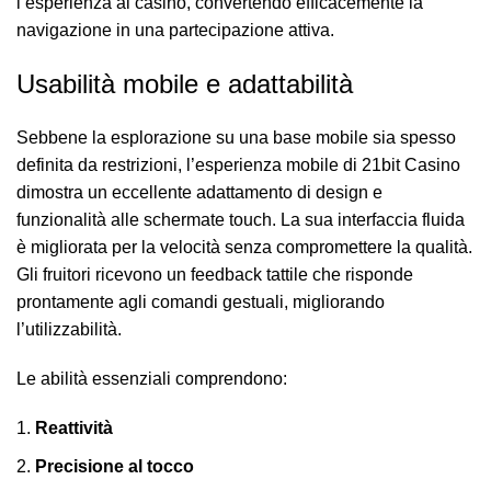
l’esperienza al casinò, convertendo efficacemente la
navigazione in una partecipazione attiva.
Usabilità mobile e adattabilità
Sebbene la esplorazione su una base mobile sia spesso
definita da restrizioni, l’esperienza mobile di 21bit Casino
dimostra un eccellente adattamento di design e
funzionalità alle schermate touch. La sua interfaccia fluida
è migliorata per la velocità senza compromettere la qualità.
Gli fruitori ricevono un feedback tattile che risponde
prontamente agli comandi gestuali, migliorando
l’utilizzabilità.
Le abilità essenziali comprendono:
Reattività
Precisione al tocco