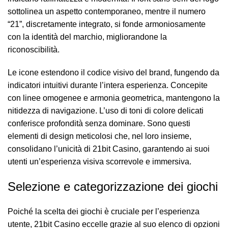
sottolinea un aspetto contemporaneo, mentre il numero
“21”, discretamente integrato, si fonde armoniosamente
con la identità del marchio, migliorandone la
riconoscibilità.
Le icone estendono il codice visivo del brand, fungendo da
indicatori intuitivi durante l’intera esperienza. Concepite
con linee omogenee e armonia geometrica, mantengono la
nitidezza di navigazione. L’uso di toni di colore delicati
conferisce profondità senza dominare. Sono questi
elementi di design meticolosi che, nel loro insieme,
consolidano l’unicità di 21bit Casino, garantendo ai suoi
utenti un’esperienza visiva scorrevole e immersiva.
Selezione e categorizzazione dei giochi
Poiché la scelta dei giochi è cruciale per l’esperienza
utente, 21bit Casino eccelle grazie al suo elenco di opzioni