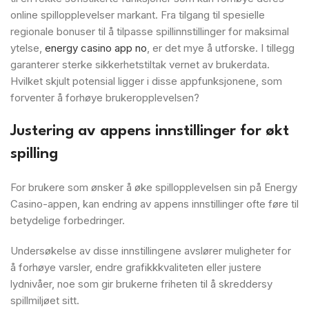
online spillopplevelser markant. Fra tilgang til spesielle
regionale bonuser til å tilpasse spillinnstillinger for maksimal
ytelse,
energy casino app no
, er det mye å utforske. I tillegg
garanterer sterke sikkerhetstiltak vernet av brukerdata.
Hvilket skjult potensial ligger i disse appfunksjonene, som
forventer å forhøye brukeropplevelsen?
Justering av appens innstillinger for økt
spilling
For brukere som ønsker å øke spillopplevelsen sin på Energy
Casino-appen, kan endring av appens innstillinger ofte føre til
betydelige forbedringer.
Undersøkelse av disse innstillingene avslører muligheter for
å forhøye varsler, endre grafikkkvaliteten eller justere
lydnivåer, noe som gir brukerne friheten til å skreddersy
spillmiljøet sitt.