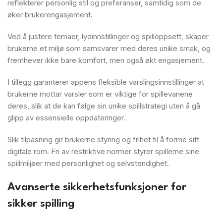
reflekterer personlig stil og preferanser, samtidig som de
øker brukerengasjement.
Ved å justere temaer, lydinnstillinger og spilloppsett, skaper
brukerne et miljø som samsvarer med deres unike smak, og
fremhever ikke bare komfort, men også økt engasjement.
I tillegg garanterer appens fleksible varslingsinnstillinger at
brukerne mottar varsler som er viktige for spillevanene
deres, slik at de kan følge sin unike spillstrategi uten å gå
glipp av essensielle oppdateringer.
Slik tilpasning gir brukerne styring og frihet til å forme sitt
digitale rom. Fri av restriktive normer styrer spillerne sine
spillmiljøer med personlighet og selvstendighet.
Avanserte sikkerhetsfunksjoner for
sikker spilling