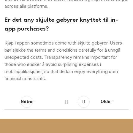
across alle platforms.
Er det any skjulte gebyrer knyttet til in-
app purchases?
Kjøp i appen sometimes come with skjulte gebyrer. Users
bør sjekke the terms and conditions carefully for å unngå
unexpected costs. Transparency remains important for
those who ønsker å avoid surprising expenses i
mobilapplikasjoner, so that de kan enjoy everything uten
financial constraints.
Newer
Older