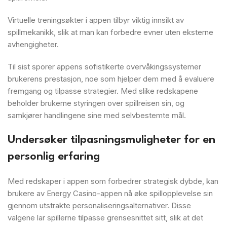
Virtuelle treningsøkter i appen tilbyr viktig innsikt av
spillmekanikk, slik at man kan forbedre evner uten eksterne
avhengigheter.
Til sist sporer appens sofistikerte overvåkingssystemer
brukerens prestasjon, noe som hjelper dem med å evaluere
fremgang og tilpasse strategier. Med slike redskapene
beholder brukerne styringen over spillreisen sin, og
samkjører handlingene sine med selvbestemte mål.
Undersøker tilpasningsmuligheter for en
personlig erfaring
Med redskaper i appen som forbedrer strategisk dybde, kan
brukere av Energy Casino-appen nå øke spillopplevelse sin
gjennom utstrakte personaliseringsalternativer. Disse
valgene lar spillerne tilpasse grensesnittet sitt, slik at det