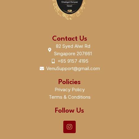
Contact Us
82 Syed Alwi Rd
Singapore 207661
+65 9157 4195
VenuSupport@gmail.com
Policies
Privacy Policy
Terms & Conditions
Follow Us