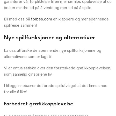
garanterer vår forpliktelse til en mer sømløs opplevelse at du
bruker mindre tid på å vente og mer tid på å spille.
Bli med oss på
forbes.com
en kjappere og mer spennende
spillreise sammen!
Nye spillfunksjoner og alternativer
La oss utforske de spennende nye spillfunksjonene og
alternativene som er lagt til.
Vi er entusiastiske over den forsterkede grafikkopplevelsen,
som sannelig gir spillene liv.
I tillegg innebærer det brede spillutvalget at det finnes noe
for alle å like!
Forbedret grafikkopplevelse