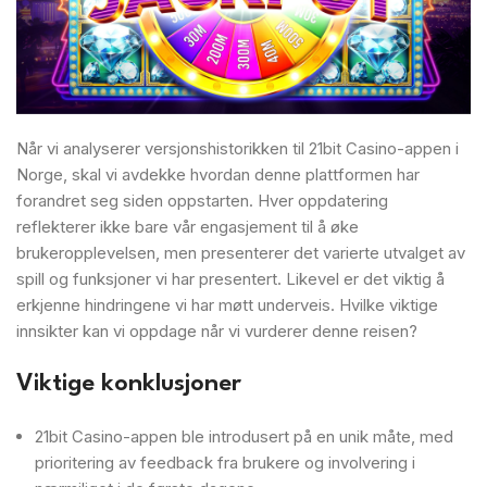
Når vi analyserer versjonshistorikken til 21bit Casino-appen i
Norge, skal vi avdekke hvordan denne plattformen har
forandret seg siden oppstarten. Hver oppdatering
reflekterer ikke bare vår engasjement til å øke
brukeropplevelsen, men presenterer det varierte utvalget av
spill og funksjoner vi har presentert. Likevel er det viktig å
erkjenne hindringene vi har møtt underveis. Hvilke viktige
innsikter kan vi oppdage når vi vurderer denne reisen?
Viktige konklusjoner
21bit Casino-appen ble introdusert på en unik måte, med
prioritering av feedback fra brukere og involvering i