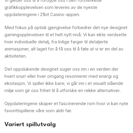
Vi gleder oss til å fordype oss i den forsterkede
grafikkopplevelsen som leveres av de nyeste
oppdateringene i 21bit Casino-appen.
Med fokus på optisk gjengivelse forbedrer det nye designet
gamingopplevelsen til et helt nytt nivå. Vi kan ekte verdsette
hver individuelle detalj, fra livlige farger til detaljerte
animasjoner, alt laget for å få oss til å føle at vi er en del av
aktiviteten.
Det oppslukende designet suger oss inn i en verden der
hvert snurr eller hver omgang resonnerer med energi og
eksitasjon. Vi spiller ikke bare; vi går inn i et visuelt slående
miljø som gir oss frihet til å utforske en rekke alternativer.
Oppdateringene skaper et fascinerende rom hvor vi kan nyte
favorittspillene våre som aldri før.
Variert spillutvalg