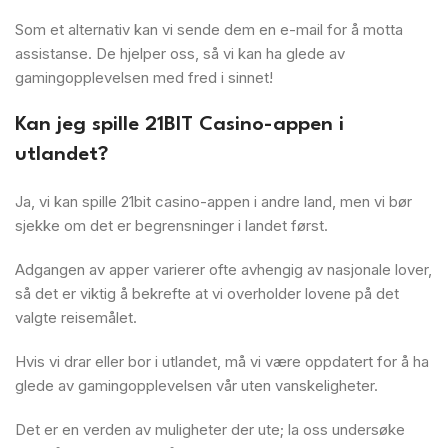
Som et alternativ kan vi sende dem en e-mail for å motta
assistanse. De hjelper oss, så vi kan ha glede av
gamingopplevelsen med fred i sinnet!
Kan jeg spille 21BIT Casino-appen i
utlandet?
Ja, vi kan spille 21bit casino-appen i andre land, men vi bør
sjekke om det er begrensninger i landet først.
Adgangen av apper varierer ofte avhengig av nasjonale lover,
så det er viktig å bekrefte at vi overholder lovene på det
valgte reisemålet.
Hvis vi drar eller bor i utlandet, må vi være oppdatert for å ha
glede av gamingopplevelsen vår uten vanskeligheter.
Det er en verden av muligheter der ute; la oss undersøke