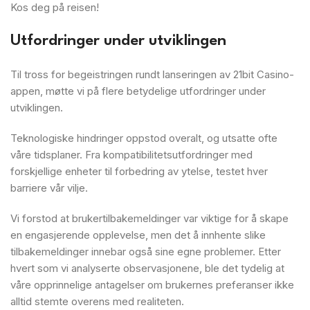
Kos deg på reisen!
Utfordringer under utviklingen
Til tross for begeistringen rundt lanseringen av 21bit Casino-
appen, møtte vi på flere betydelige utfordringer under
utviklingen.
Teknologiske hindringer oppstod overalt, og utsatte ofte
våre tidsplaner. Fra kompatibilitetsutfordringer med
forskjellige enheter til forbedring av ytelse, testet hver
barriere vår vilje.
Vi forstod at brukertilbakemeldinger var viktige for å skape
en engasjerende opplevelse, men det å innhente slike
tilbakemeldinger innebar også sine egne problemer. Etter
hvert som vi analyserte observasjonene, ble det tydelig at
våre opprinnelige antagelser om brukernes preferanser ikke
alltid stemte overens med realiteten.