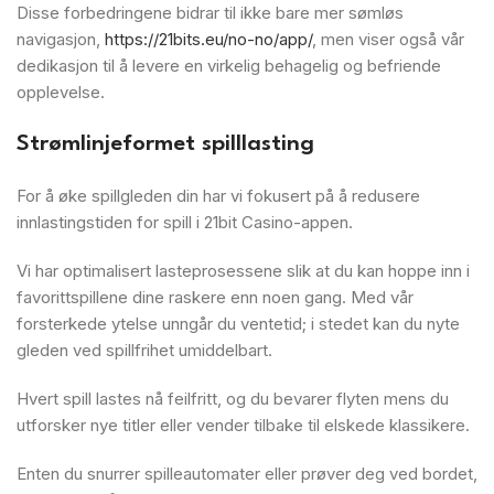
Disse forbedringene bidrar til ikke bare mer sømløs
navigasjon,
https://21bits.eu/no-no/app/
, men viser også vår
dedikasjon til å levere en virkelig behagelig og befriende
opplevelse.
Strømlinjeformet spilllasting
For å øke spillgleden din har vi fokusert på å redusere
innlastingstiden for spill i 21bit Casino-appen.
Vi har optimalisert lasteprosessene slik at du kan hoppe inn i
favorittspillene dine raskere enn noen gang. Med vår
forsterkede ytelse unngår du ventetid; i stedet kan du nyte
gleden ved spillfrihet umiddelbart.
Hvert spill lastes nå feilfritt, og du bevarer flyten mens du
utforsker nye titler eller vender tilbake til elskede klassikere.
Enten du snurrer spilleautomater eller prøver deg ved bordet,