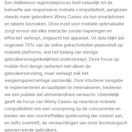
Een vlekkeloos registratieproces leidt natuurlijk tot de
behoefte aan responsieve mobiele compatibiliteit, aangezien
steeds meer gebruikers Winny Casino via hun smartphones
en tablets bezoeken. Onze inzet voor mobiele optimalisatie
zorgt ervoor dat elke interactie zonder haperingen en
effectief verloopt, ongeacht het apparaat. Uit data blijkt dat
ongeveer 70% van de online gokactiviteiten plaatsvindt op
mobiele platforms, wat het belang van stevige
gebruikerstoegankelijkheid onderstreept. Deze focus op
mobile-first design verbetert niet alleen de
gebruikerservaring, maar verlaagt ook het
weigeringspercentage aanzienlijk. Door intuïtieve navigatie
te implementeren en laadtijden te minimaliseren, bedienen
we een publiek dat uitmuntendheid verwacht. Uiteindelijk
geeft de focus van Winny Casino op reactieve mobiele
compatibiliteit ons een voorsprong op de concurrentie en
bieden we een voortreffelijke spelervaring die voldoet aan,
en zelfs overtreft, de verwachtingen van onze technologisch
geavanceerde gebruikers.