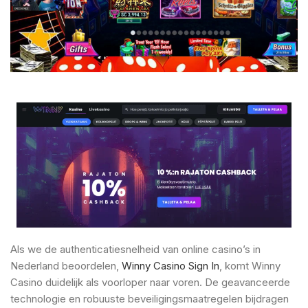
Als we de authenticatiesnelheid van online casino’s in
Nederland beoordelen,
Winny Casino Sign In
, komt Winny
Casino duidelijk als voorloper naar voren. De geavanceerde
technologie en robuuste beveiligingsmaatregelen bijdragen