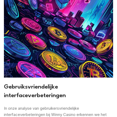
Gebruiksvriendelijke
interfaceverbeteringen
In onze analyse van gebruikersvriendelijke
interfaceverbeteringen bij Winny Casino erkennen we het