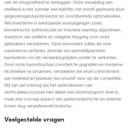
van de inlogsnelheid te verleggen. Onze toewijding aan
snelheid is niet zomaar een belofte; het wordt gesteund door
gegevensgestuurde kennis en voortdurende optimalisaties.
We investeren in aanstaande vooruitgangen zoals
biometrische authenticatie en machine learning-algoritmen,
waardoor we snellere en veiligere toegang voor onze
gebruikers verzekeren. Deze innovaties zullen de user
experience verfijnen, doordat we aanmeldpatronen
bestuderen om de verwerkingstijden verder te verkorten.
Door onze basisstructuur constant te upgraden en moderne
technieken te omarmen, versterken we onze commitment
aan snelheid en plaatsen we onszelf voor op de competitie.
Wij zijn van mening dat het optimaliseren van
verificatieprocessen niet alleen een technologisch doel is,
maar een cruciaal aspect van spelerssatisfactie en retentie
in een vlug veranderende branche.
Veelgestelde vragen