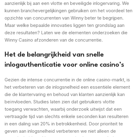
aanzienlijk bij aan een vlotte en beveiligde inlogervaring. We
kunnen branchevergelijkingen gebruiken om het voordeel ten
opzichte van concurrenten van Winny beter te begrijpen.
Maar welke bepaalde innovaties liggen ten grondslag aan
deze resultaten? Laten we de elementen onderzoeken die
Winny Casino afzonderen van de concurrentie.
Het de belangrijkheid van snelle
inlogauthenticatie voor online casino’s
Gezien de intense concurrentie in de online casino-markt, is
het verbeteren van de inlogsnelheid een essentiële element
die de klantervaring en behoud van klanten aanzienlijk kan
beïnvloeden. Studies laten zien dat gebruikers vlotte
toegang verwachten, waarbij onderzoek uitwijst dat een
vertraagde tijd van slechts enkele seconden kan resulteren
in een daling van 20% in betrokkenheid. Door prioriteit te
geven aan inlogsnelheid verbeteren we niet alleen de