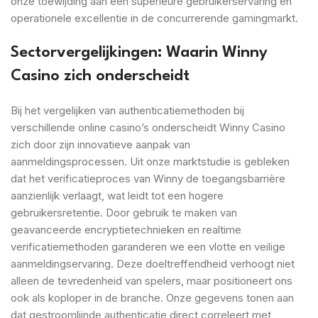
onze toewijding aan een superieure gebruikerservaring en
operationele excellentie in de concurrerende gamingmarkt.
Sectorvergelijkingen: Waarin Winny
Casino zich onderscheidt
Bij het vergelijken van authenticatiemethoden bij
verschillende online casino’s onderscheidt Winny Casino
zich door zijn innovatieve aanpak van
aanmeldingsprocessen. Uit onze marktstudie is gebleken
dat het verificatieproces van Winny de toegangsbarrière
aanzienlijk verlaagt, wat leidt tot een hogere
gebruikersretentie. Door gebruik te maken van
geavanceerde encryptietechnieken en realtime
verificatiemethoden garanderen we een vlotte en veilige
aanmeldingservaring. Deze doeltreffendheid verhoogt niet
alleen de tevredenheid van spelers, maar positioneert ons
ook als koploper in de branche. Onze gegevens tonen aan
dat gestroomlijnde authenticatie direct correleert met