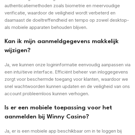
authenticatiemethoden zoals biometrie en meervoudige
verificatie, waardoor de veiligheid wordt verbeterd en
daarnaast de doeltreffendheid en tempo op zowel desktop-
als mobiele apparaten behouden blijven.
Kan ik mijn aanmeldgegevens makkelijk
wijzigen?
Ja, we kunnen onze logininformatie eenvoudig aanpassen via
een intuïtieve interface. Efficiënt beheer van inloggegevens
zorgt voor beschermde toegang voor klanten, waardoor we
snel wachtwoorden kunnen updaten en de veiligheid van ons
account probleemloos kunnen verhogen.
Is er een mobiele toepassing voor het
aanmelden bij Winny Casino?
Ja, er is een mobiele app beschikbaar om in te loggen bij