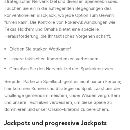
strategischer Nervenkitzel und diversen Spielerlebnisses.
Tauchen Sie ein in die aufregenden Begegnungen des
konventionellen Blackjack, wo jede Option zum Gewinn
führen kann. Die Kontrolle von Poker-Abwandlungen wie
Texas Hold’em und Omaha bietet eine spezielle
Herausforderung, die Ihr taktisches Vorgehen schärft.
Erleben Sie starken Wettkampf
Unsere taktischen Kompetenzen verbessern
Genießen Sie den Nervenkitzel des Spielerlebnisses
Bei jeder Partie am Spieltisch geht es nicht nur um Fortune;
hier kommen Können und Strategie ins Spiel. Lasst uns die
Challenge gemeinsam meistern, unser Wissen vergrößern
und unsere Techniken verbessern, um diese Spiele zu
dominieren und unser Casino-Erlebnis zu bereichern.
Jackpots und progressive Jackpots