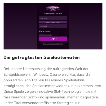
Die gefragtesten Spielautomaten
Bei unserer Untersuchung der aufregenden Welt der
Echtgeldspiele im Winbeatz Casino wird klar, dass die
populärsten Slot-Titel ein fesselndes Spielerlebnis
ermöglichen, das Spieler immer wieder zurückkommen lässt.
Diese Spiele zeigen innovative Slot-Technologien, die mit
faszinierender Grafik und spannenden Themen begeistern.
Jeder Titel verwendet raffinierte Strategien zur