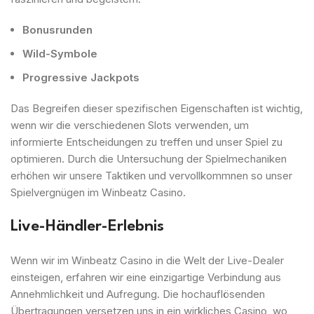
Bonusrunden
Wild-Symbole
Progressive Jackpots
Das Begreifen dieser spezifischen Eigenschaften ist wichtig,
wenn wir die verschiedenen Slots verwenden, um
informierte Entscheidungen zu treffen und unser Spiel zu
optimieren. Durch die Untersuchung der Spielmechaniken
erhöhen wir unsere Taktiken und vervollkommnen so unser
Spielvergnügen im Winbeatz Casino.
Live-Händler-Erlebnis
Wenn wir im Winbeatz Casino in die Welt der Live-Dealer
einsteigen, erfahren wir eine einzigartige Verbindung aus
Annehmlichkeit und Aufregung. Die hochauflösenden
Übertragungen versetzen uns in ein wirkliches Casino, wo