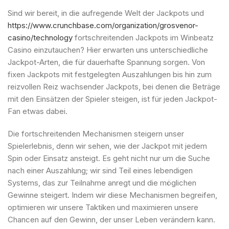
Sind wir bereit, in die aufregende Welt der Jackpots und
https://www.crunchbase.com/organization/grosvenor-
casino/technology
fortschreitenden Jackpots im Winbeatz
Casino einzutauchen? Hier erwarten uns unterschiedliche
Jackpot-Arten, die für dauerhafte Spannung sorgen. Von
fixen Jackpots mit festgelegten Auszahlungen bis hin zum
reizvollen Reiz wachsender Jackpots, bei denen die Beträge
mit den Einsätzen der Spieler steigen, ist für jeden Jackpot-
Fan etwas dabei.
Die fortschreitenden Mechanismen steigern unser
Spielerlebnis, denn wir sehen, wie der Jackpot mit jedem
Spin oder Einsatz ansteigt. Es geht nicht nur um die Suche
nach einer Auszahlung; wir sind Teil eines lebendigen
Systems, das zur Teilnahme anregt und die möglichen
Gewinne steigert. Indem wir diese Mechanismen begreifen,
optimieren wir unsere Taktiken und maximieren unsere
Chancen auf den Gewinn, der unser Leben verändern kann.