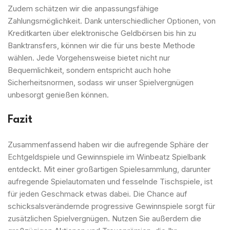
Zudem schätzen wir die anpassungsfähige
Zahlungsmöglichkeit. Dank unterschiedlicher Optionen, von
Kreditkarten über elektronische Geldbörsen bis hin zu
Banktransfers, können wir die für uns beste Methode
wählen. Jede Vorgehensweise bietet nicht nur
Bequemlichkeit, sondern entspricht auch hohe
Sicherheitsnormen, sodass wir unser Spielvergnügen
unbesorgt genießen können.
Fazit
Zusammenfassend haben wir die aufregende Sphäre der
Echtgeldspiele und Gewinnspiele im Winbeatz Spielbank
entdeckt. Mit einer großartigen Spielesammlung, darunter
aufregende Spielautomaten und fesselnde Tischspiele, ist
für jeden Geschmack etwas dabei. Die Chance auf
schicksalsverändernde progressive Gewinnspiele sorgt für
zusätzlichen Spielvergnügen. Nutzen Sie außerdem die