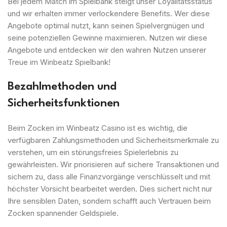
Bei jedem Match im Spielbank steigt unser Loyalitätsstatus
und wir erhalten immer verlockendere Benefits. Wer diese
Angebote optimal nutzt, kann seinen Spielvergnügen und
seine potenziellen Gewinne maximieren. Nutzen wir diese
Angebote und entdecken wir den wahren Nutzen unserer
Treue im Winbeatz Spielbank!
Bezahlmethoden und
Sicherheitsfunktionen
Beim Zocken im Winbeatz Casino ist es wichtig, die
verfügbaren Zahlungsmethoden und Sicherheitsmerkmale zu
verstehen, um ein störungsfreies Spielerlebnis zu
gewährleisten. Wir priorisieren auf sichere Transaktionen und
sichern zu, dass alle Finanzvorgänge verschlüsselt und mit
höchster Vorsicht bearbeitet werden. Dies sichert nicht nur
Ihre sensiblen Daten, sondern schafft auch Vertrauen beim
Zocken spannender Geldspiele.