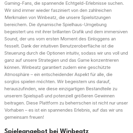
Gaming-Fans, die spannende Echtgeld-Erlebnisse suchen.
Wir sind immer wieder fasziniert von den zahlreichen
Merkmalen von Winbeatz, die unsere Spielsitzungen
bereichern. Die dynamische Spielhaus-Umgebung
begeistert uns mit ihrer brillanten Grafik und dem immersiven
Sound, der uns vom ersten Moment des Einloggens an
fesselt. Dank der intuitiven Benutzeroberfläche ist die
Steuerung durch die Optionen intuitiv, sodass wir uns voll und
ganz auf unsere Strategien und das Game konzentrieren
können. Winbeatz garantiert zudem eine geschützte
Atmosphäre – ein entscheidender Aspekt für alle, die
sorglos spielen möchten. Wir begeistern uns darauf,
herauszufinden, wie diese einzigartigen Bestandteile zu
unserem Spielspaß und potenziell größeren Gewinnen
beitragen. Diese Plattform zu beherrschen ist nicht nur unser
Vorhaben – es ist ein spannendes Erlebnis, auf das wir uns
gemeinsam freuen!
Spieleangebot bei Winbeatz