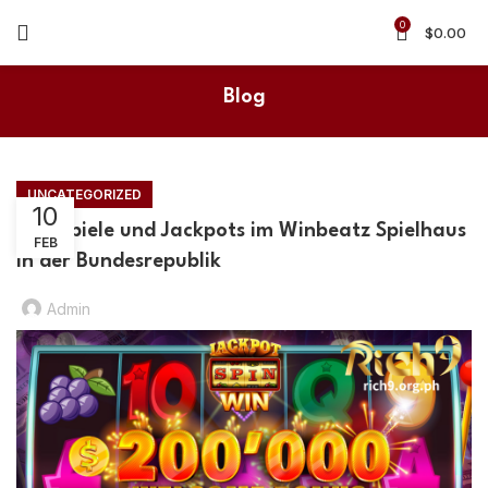
0
$
0.00
Blog
UNCATEGORIZED
10
Geldspiele und Jackpots im Winbeatz Spielhaus
FEB
in der Bundesrepublik
Admin