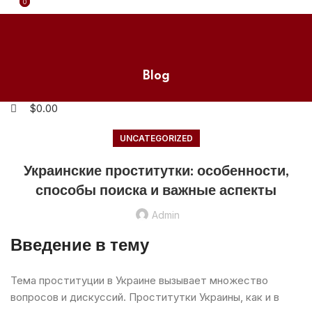
0
0
HOME
ORDER NOW
CONTACT US
Search
$
0.00
Menu
Blog
$
0.00
UNCATEGORIZED
Украинские проститутки: особенности,
способы поиска и важные аспекты
Admin
Введение в тему
Тема проституции в Украине вызывает множество
вопросов и дискуссий. Проститутки Украины, как и в