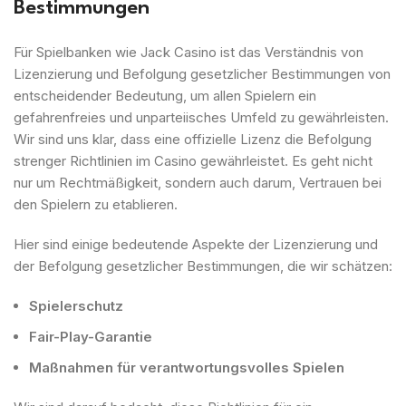
Bestimmungen
Für Spielbanken wie Jack Casino ist das Verständnis von
Lizenzierung und Befolgung gesetzlicher Bestimmungen von
entscheidender Bedeutung, um allen Spielern ein
gefahrenfreies und unparteiisches Umfeld zu gewährleisten.
Wir sind uns klar, dass eine offizielle Lizenz die Befolgung
strenger Richtlinien im Casino gewährleistet. Es geht nicht
nur um Rechtmäßigkeit, sondern auch darum, Vertrauen bei
den Spielern zu etablieren.
Hier sind einige bedeutende Aspekte der Lizenzierung und
der Befolgung gesetzlicher Bestimmungen, die wir schätzen:
Spielerschutz
Fair-Play-Garantie
Maßnahmen für verantwortungsvolles Spielen