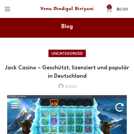
0
$
0.00
Blog
UNCATEGORIZED
Jack Casino – Geschützt, lizenziert und populär
in Deutschland
Admin