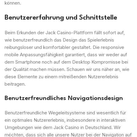
können.
Benutzererfahrung und Schnittstelle
Beim Erkunden der Jack Casino-Plattform fällt sofort auf,
wie benutzerfreundlich das Design das Spielerlebnis
reibungsloser und komfortabler gestaltet. Die responsive
mobile Anpassungsfähigkeit garantiert, dass wir weder auf
dem Smartphone noch auf dem Desktop Kompromisse bei
der Qualität machen müssen. Schauen wir uns näher an, wie
diese Elemente zu einem mitreißenden Nutzererlebnis
beitragen.
Benutzerfreundliches Navigationsdesign
Benutzerfreundliche Wegeleitsysteme sind wesentlich für
ein optimales Nutzererlebnis, insbesondere in interaktiven
Umgebungen wie dem Jack Casino in Deutschland. Wir
möchten, dass sich alle unsere Nutzer bei der Navigation auf