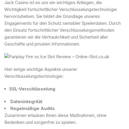
Jack Casino ist es uns ein wichtiges Anliegen, die
Wichtigkeit fortschrittlicher Verschlüsselungstechnologie
hervorzuheben. Sie bildet die Grundlage unseres
Engagements für den Schutz sensibler Spielerdaten. Durch
den Einsatz fortschrittlicher Verschlüsselungsmethoden
garantieren wir die Vertraulichkeit und Sicherheit aller
Geschäfte und privaten Informationen.
Hier einige wichtige Aspekte unserer
Verschlüsselungstechnologie:
SSL-Verschlüsselung
Datenintegrität
Regelmäßige Audits
Zusammen erlauben Ihnen diese Maßnahmen, ohne
Bedenken und sorgenfrei zu spielen.