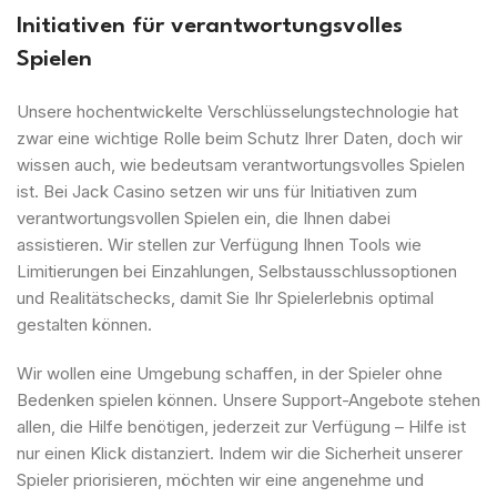
Initiativen für verantwortungsvolles
Spielen
Unsere hochentwickelte Verschlüsselungstechnologie hat
zwar eine wichtige Rolle beim Schutz Ihrer Daten, doch wir
wissen auch, wie bedeutsam verantwortungsvolles Spielen
ist. Bei Jack Casino setzen wir uns für Initiativen zum
verantwortungsvollen Spielen ein, die Ihnen dabei
assistieren. Wir stellen zur Verfügung Ihnen Tools wie
Limitierungen bei Einzahlungen, Selbstausschlussoptionen
und Realitätschecks, damit Sie Ihr Spielerlebnis optimal
gestalten können.
Wir wollen eine Umgebung schaffen, in der Spieler ohne
Bedenken spielen können. Unsere Support-Angebote stehen
allen, die Hilfe benötigen, jederzeit zur Verfügung – Hilfe ist
nur einen Klick distanziert. Indem wir die Sicherheit unserer
Spieler priorisieren, möchten wir eine angenehme und