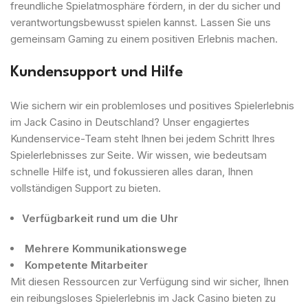
freundliche Spielatmosphäre fördern, in der du sicher und
verantwortungsbewusst spielen kannst. Lassen Sie uns
gemeinsam Gaming zu einem positiven Erlebnis machen.
Kundensupport und Hilfe
Wie sichern wir ein problemloses und positives Spielerlebnis
im Jack Casino in Deutschland? Unser engagiertes
Kundenservice-Team steht Ihnen bei jedem Schritt Ihres
Spielerlebnisses zur Seite. Wir wissen, wie bedeutsam
schnelle Hilfe ist, und fokussieren alles daran, Ihnen
vollständigen Support zu bieten.
Verfügbarkeit rund um die Uhr
Mehrere Kommunikationswege
Kompetente Mitarbeiter
Mit diesen Ressourcen zur Verfügung sind wir sicher, Ihnen
ein reibungsloses Spielerlebnis im Jack Casino bieten zu