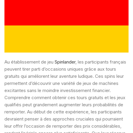
Au établissement de jeu
Spinlander
, les participants français
peuvent tirer parti d’occasions uniques grâce aux tours
gratuits qui améliorent leur aventure ludique. Ces spins leur
permettent d’découvrir une variété de jeux de machines
excitantes sans le moindre investissement financier.
Comprendre comment obtenir ces tours gratuits et les jeux
qualifiés peut grandement augmenter leurs probabilités de
remporter. Au début de cette expérience, les participants
devraient penser à des approches cruciales qui pourraient
leur offrir l’occasion de remporter des prix considérables,