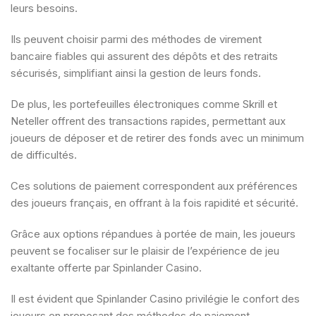
leurs besoins.
Ils peuvent choisir parmi des méthodes de virement
bancaire fiables qui assurent des dépôts et des retraits
sécurisés, simplifiant ainsi la gestion de leurs fonds.
De plus, les portefeuilles électroniques comme Skrill et
Neteller offrent des transactions rapides, permettant aux
joueurs de déposer et de retirer des fonds avec un minimum
de difficultés.
Ces solutions de paiement correspondent aux préférences
des joueurs français, en offrant à la fois rapidité et sécurité.
Grâce aux options répandues à portée de main, les joueurs
peuvent se focaliser sur le plaisir de l’expérience de jeu
exaltante offerte par Spinlander Casino.
Il est évident que Spinlander Casino privilégie le confort des
joueurs en proposant des méthodes de paiement