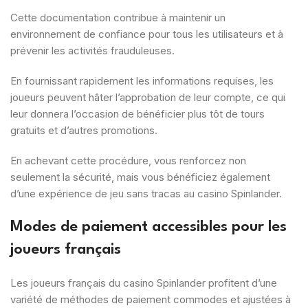
Cette documentation contribue à maintenir un
environnement de confiance pour tous les utilisateurs et à
prévenir les activités frauduleuses.
En fournissant rapidement les informations requises, les
joueurs peuvent hâter l’approbation de leur compte, ce qui
leur donnera l’occasion de bénéficier plus tôt de tours
gratuits et d’autres promotions.
En achevant cette procédure, vous renforcez non
seulement la sécurité, mais vous bénéficiez également
d’une expérience de jeu sans tracas au casino Spinlander.
Modes de paiement accessibles pour les
joueurs français
Les joueurs français du casino Spinlander profitent d’une
variété de méthodes de paiement commodes et ajustées à