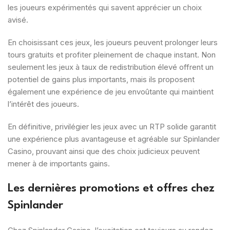
les joueurs expérimentés qui savent apprécier un choix
avisé.
En choisissant ces jeux, les joueurs peuvent prolonger leurs
tours gratuits et profiter pleinement de chaque instant. Non
seulement les jeux à taux de redistribution élevé offrent un
potentiel de gains plus importants, mais ils proposent
également une expérience de jeu envoûtante qui maintient
l’intérêt des joueurs.
En définitive, privilégier les jeux avec un RTP solide garantit
une expérience plus avantageuse et agréable sur Spinlander
Casino, prouvant ainsi que des choix judicieux peuvent
mener à de importants gains.
Les dernières promotions et offres chez
Spinlander