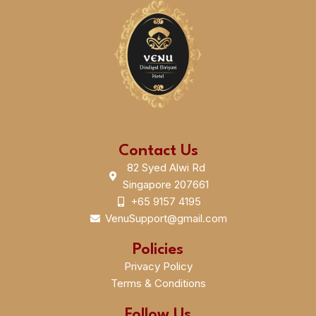
Contact Us
82 Syed Alwi Rd
Singapore 207661
+65 9157 4195
VenuSupport@gmail.com
Policies
Privacy Policy
Terms & Conditions
Follow Us