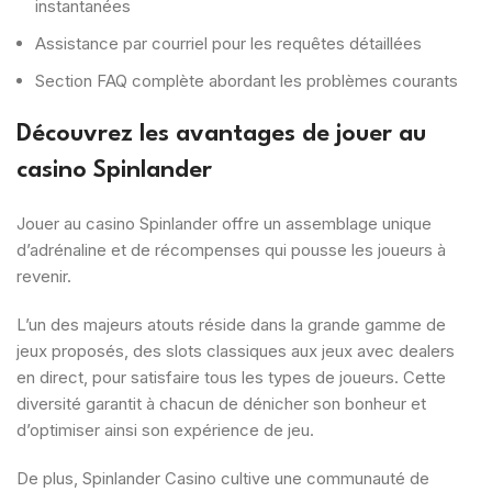
instantanées
Assistance par courriel pour les requêtes détaillées
Section FAQ complète abordant les problèmes courants
Découvrez les avantages de jouer au
casino Spinlander
Jouer au casino Spinlander offre un assemblage unique
d’adrénaline et de récompenses qui pousse les joueurs à
revenir.
L’un des majeurs atouts réside dans la grande gamme de
jeux proposés, des slots classiques aux jeux avec dealers
en direct, pour satisfaire tous les types de joueurs. Cette
diversité garantit à chacun de dénicher son bonheur et
d’optimiser ainsi son expérience de jeu.
De plus, Spinlander Casino cultive une communauté de