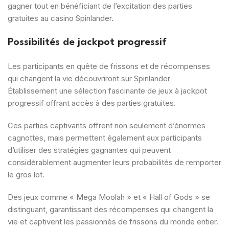
gagner tout en bénéficiant de l’excitation des parties
gratuites au casino Spinlander.
Possibilités de jackpot progressif
Les participants en quête de frissons et de récompenses
qui changent la vie découvriront sur Spinlander
Établissement une sélection fascinante de jeux à jackpot
progressif offrant accès à des parties gratuites.
Ces parties captivants offrent non seulement d’énormes
cagnottes, mais permettent également aux participants
d’utiliser des stratégies gagnantes qui peuvent
considérablement augmenter leurs probabilités de remporter
le gros lot.
Des jeux comme « Mega Moolah » et « Hall of Gods » se
distinguant, garantissant des récompenses qui changent la
vie et captivent les passionnés de frissons du monde entier.