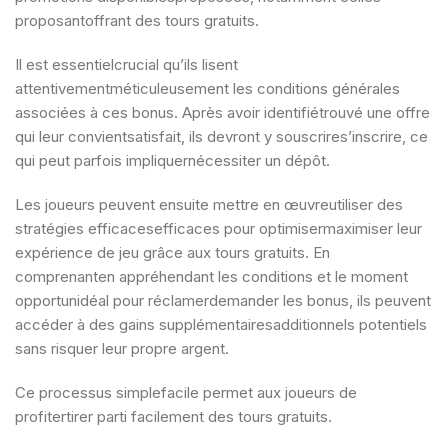
proposantoffrant des tours gratuits.
Il est essentielcrucial qu’ils lisent
attentivementméticuleusement les conditions générales
associées à ces bonus. Après avoir identifiétrouvé une offre
qui leur convientsatisfait, ils devront y souscrires’inscrire, ce
qui peut parfois impliquernécessiter un dépôt.
Les joueurs peuvent ensuite mettre en œuvreutiliser des
stratégies efficacesefficaces pour optimisermaximiser leur
expérience de jeu grâce aux tours gratuits. En
comprenanten appréhendant les conditions et le moment
opportunidéal pour réclamerdemander les bonus, ils peuvent
accéder à des gains supplémentairesadditionnels potentiels
sans risquer leur propre argent.
Ce processus simplefacile permet aux joueurs de
profitertirer parti facilement des tours gratuits.