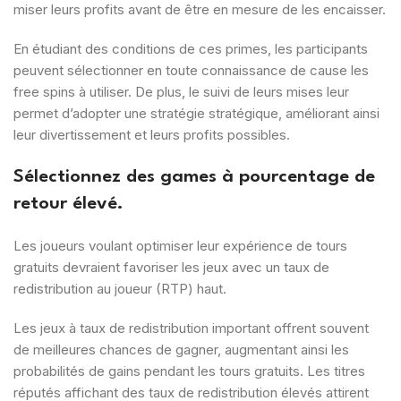
miser leurs profits avant de être en mesure de les encaisser.
En étudiant des conditions de ces primes, les participants
peuvent sélectionner en toute connaissance de cause les
free spins à utiliser. De plus, le suivi de leurs mises leur
permet d’adopter une stratégie stratégique, améliorant ainsi
leur divertissement et leurs profits possibles.
Sélectionnez des games à pourcentage de
retour élevé.
Les joueurs voulant optimiser leur expérience de tours
gratuits devraient favoriser les jeux avec un taux de
redistribution au joueur (RTP) haut.
Les jeux à taux de redistribution important offrent souvent
de meilleures chances de gagner, augmentant ainsi les
probabilités de gains pendant les tours gratuits. Les titres
réputés affichant des taux de redistribution élevés attirent