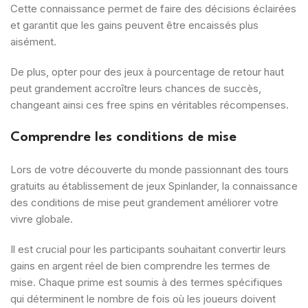
Cette connaissance permet de faire des décisions éclairées
et garantit que les gains peuvent être encaissés plus
aisément.
De plus, opter pour des jeux à pourcentage de retour haut
peut grandement accroître leurs chances de succès,
changeant ainsi ces free spins en véritables récompenses.
Comprendre les conditions de mise
Lors de votre découverte du monde passionnant des tours
gratuits au établissement de jeux Spinlander, la connaissance
des conditions de mise peut grandement améliorer votre
vivre globale.
Il est crucial pour les participants souhaitant convertir leurs
gains en argent réel de bien comprendre les termes de
mise. Chaque prime est soumis à des termes spécifiques
qui déterminent le nombre de fois où les joueurs doivent