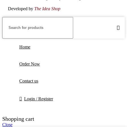
Developed by
The Idea Shop
Home
Order Now
Contact us
Login / Register
Shopping cart
Close