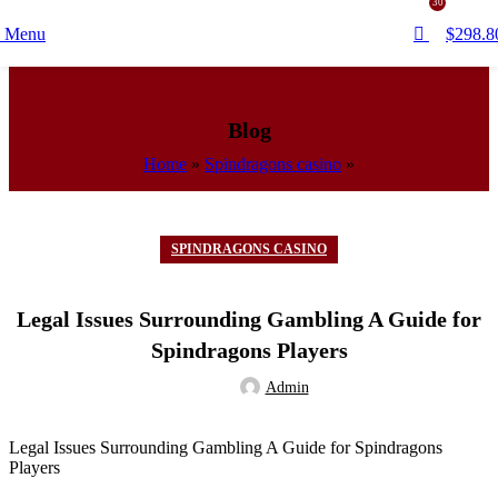
30
Menu
$
298.8
Blog
Home
»
Spindragons casino
»
SPINDRAGONS CASINO
Legal Issues Surrounding Gambling A Guide for
Spindragons Players
Admin
Legal Issues Surrounding Gambling A Guide for Spindragons
Players