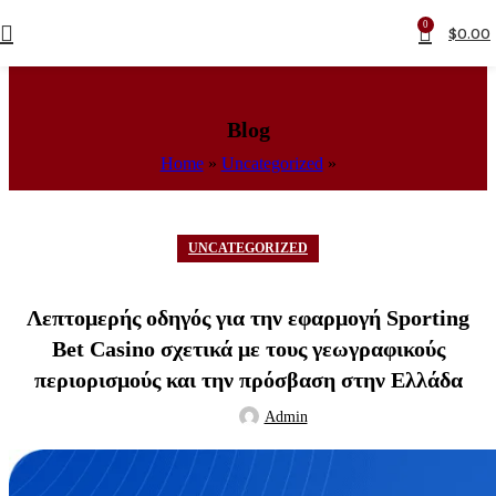
0
$
0.00
Blog
Home
»
Uncategorized
»
UNCATEGORIZED
Λεπτομερής οδηγός για την εφαρμογή Sporting
Bet Casino σχετικά με τους γεωγραφικούς
περιορισμούς και την πρόσβαση στην Ελλάδα
Admin