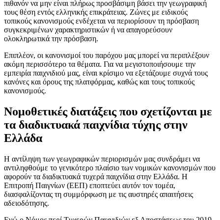
πιθανόν να μην είναι πλήρως προσβάσιμη βάσει την γεωγραφική
τους θέση εντός ελληνικής επικράτειας. Ζώνες με ειδικούς
τοπικούς κανονισμούς ενδέχεται να περιορίσουν τη πρόσβαση
συγκεκριμένων χαρακτηριστικών ή να απαγορεύσουν
ολοκληρωτικά την πρόσβαση.
Επιπλέον, οι κανονισμοί του παρόχου μας μπορεί να περιπλέξουν
ακόμη περισσότερο τα θέματα. Για να μεγιστοποιήσουμε την
εμπειρία παιχνιδιού μας, είναι κρίσιμο να εξετάζουμε συχνά τους
κανόνες και όρους της πλατφόρμας, καθώς και τους τοπικούς
κανονισμούς.
Νομοθετικές διατάξεις που σχετίζονται με
τα διαδικτυακά παιχνίδια τύχης στην
Ελλάδα
Η αντίληψη των γεωγραφικών περιορισμών μας συνδράμει να
αντιληφθούμε το γενικότερο πλαίσιο των νομικών κανονισμών που
αφορούν τα διαδικτυακά τυχερά παιχνίδια στην Ελλάδα. Η
Επιτροπή Παιγνίων (ΕΕΠ) εποπτεύει αυτόν τον τομέα,
διασφαλίζοντας τη συμμόρφωση με τις αυστηρές απαιτήσεις
αδειοδότησης.
Ενώ ο Νόμος περί Τυχερών Παιχνιδιών εξ Αποστάσεως του 2019