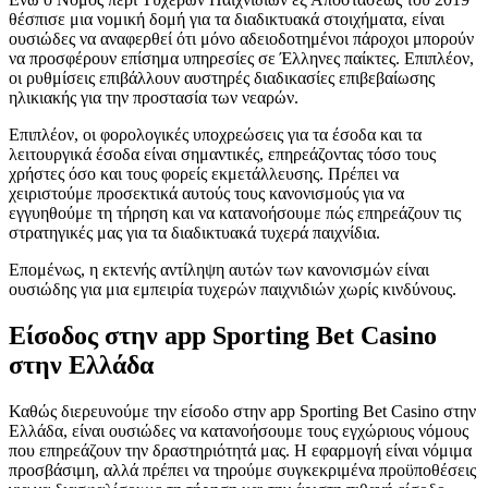
θέσπισε μια νομική δομή για τα διαδικτυακά στοιχήματα, είναι
ουσιώδες να αναφερθεί ότι μόνο αδειοδοτημένοι πάροχοι μπορούν
να προσφέρουν επίσημα υπηρεσίες σε Έλληνες παίκτες. Επιπλέον,
οι ρυθμίσεις επιβάλλουν αυστηρές διαδικασίες επιβεβαίωσης
ηλικιακής για την προστασία των νεαρών.
Επιπλέον, οι φορολογικές υποχρεώσεις για τα έσοδα και τα
λειτουργικά έσοδα είναι σημαντικές, επηρεάζοντας τόσο τους
χρήστες όσο και τους φορείς εκμετάλλευσης. Πρέπει να
χειριστούμε προσεκτικά αυτούς τους κανονισμούς για να
εγγυηθούμε τη τήρηση και να κατανοήσουμε πώς επηρεάζουν τις
στρατηγικές μας για τα διαδικτυακά τυχερά παιχνίδια.
Επομένως, η εκτενής αντίληψη αυτών των κανονισμών είναι
ουσιώδης για μια εμπειρία τυχερών παιχνιδιών χωρίς κινδύνους.
Είσοδος στην app Sporting Bet Casino
στην Ελλάδα
Καθώς διερευνούμε την είσοδο στην app Sporting Bet Casino στην
Ελλάδα, είναι ουσιώδες να κατανοήσουμε τους εγχώριους νόμους
που επηρεάζουν την δραστηριότητά μας. Η εφαρμογή είναι νόμιμα
προσβάσιμη, αλλά πρέπει να τηρούμε συγκεκριμένα προϋποθέσεις