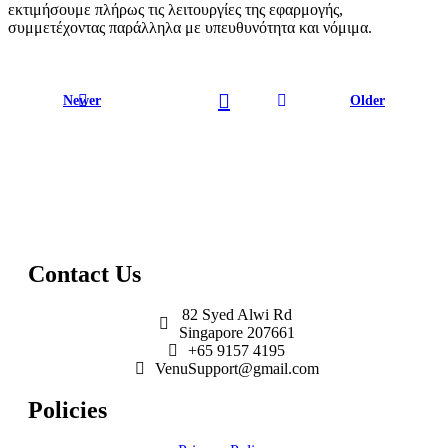
εκτιμήσουμε πλήρως τις λειτουργίες της εφαρμογής,
συμμετέχοντας παράλληλα με υπευθυνότητα και νόμιμα.
Newer
Older
Contact Us
82 Syed Alwi Rd
Singapore 207661
+65 9157 4195
VenuSupport@gmail.com
Policies