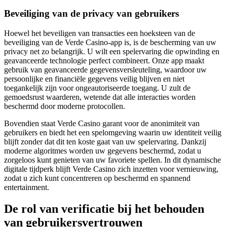
Beveiliging van de privacy van gebruikers
Hoewel het beveiligen van transacties een hoeksteen van de
beveiliging van de Verde Casino-app is, is de bescherming van uw
privacy net zo belangrijk. U wilt een spelervaring die opwinding en
geavanceerde technologie perfect combineert. Onze app maakt
gebruik van geavanceerde gegevensversleuteling, waardoor uw
persoonlijke en financiële gegevens veilig blijven en niet
toegankelijk zijn voor ongeautoriseerde toegang. U zult de
gemoedsrust waarderen, wetende dat alle interacties worden
beschermd door moderne protocollen.
Bovendien staat Verde Casino garant voor de anonimiteit van
gebruikers en biedt het een spelomgeving waarin uw identiteit veilig
blijft zonder dat dit ten koste gaat van uw spelervaring. Dankzij
moderne algoritmes worden uw gegevens beschermd, zodat u
zorgeloos kunt genieten van uw favoriete spellen. In dit dynamische
digitale tijdperk blijft Verde Casino zich inzetten voor vernieuwing,
zodat u zich kunt concentreren op beschermd en spannend
entertainment.
De rol van verificatie bij het behouden
van gebruikersvertrouwen