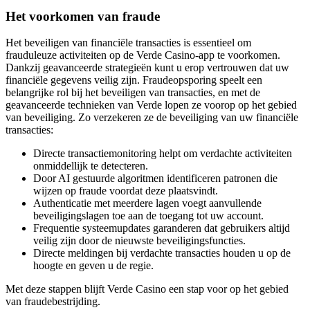
Het voorkomen van fraude
Het beveiligen van financiële transacties is essentieel om
frauduleuze activiteiten op de Verde Casino-app te voorkomen.
Dankzij geavanceerde strategieën kunt u erop vertrouwen dat uw
financiële gegevens veilig zijn. Fraudeopsporing speelt een
belangrijke rol bij het beveiligen van transacties, en met de
geavanceerde technieken van Verde lopen ze voorop op het gebied
van beveiliging. Zo verzekeren ze de beveiliging van uw financiële
transacties:
Directe transactiemonitoring helpt om verdachte activiteiten
onmiddellijk te detecteren.
Door AI gestuurde algoritmen identificeren patronen die
wijzen op fraude voordat deze plaatsvindt.
Authenticatie met meerdere lagen voegt aanvullende
beveiligingslagen toe aan de toegang tot uw account.
Frequentie systeemupdates garanderen dat gebruikers altijd
veilig zijn door de nieuwste beveiligingsfuncties.
Directe meldingen bij verdachte transacties houden u op de
hoogte en geven u de regie.
Met deze stappen blijft Verde Casino een stap voor op het gebied
van fraudebestrijding.