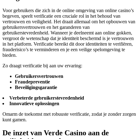
Voor gebruikers die zich in de online omgeving van online casino’s
begeven, speelt verificatie een cruciale rol in het behoud van
vertrouwen en veiligheid. Het draait allemaal om het opbouwen van
gebruikersvertrouwen en het garanderen van
gebruikerstevredenheid. Wanneer je deelneemt aan online gokken,
vergroot de wetenschap dat je identiteit beschermd is je vertrouwen
in het platform. Verificatie bereikt dit door identiteiten te verifiëren,
frauderisico’s te verminderen en je een veilige spelomgeving te
bieden.
Zo draagt verificatie bij aan uw ervaring:
Gebruikersvertrouwen
Fraudepreventie
Beveiligingsgarantie
Verbeterde gebruikerstevredenheid
Innovatieve oplossingen
Omarm de toekomst met robuuste verificatie, zodat je zonder zorgen
kunt gamen.
De inzet van Verde Casino aan de