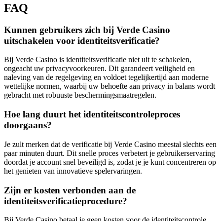
FAQ
Kunnen gebruikers zich bij Verde Casino
uitschakelen voor identiteitsverificatie?
Bij Verde Casino is identiteitsverificatie niet uit te schakelen,
ongeacht uw privacyvoorkeuren. Dit garandeert veiligheid en
naleving van de regelgeving en voldoet tegelijkertijd aan moderne
wettelijke normen, waarbij uw behoefte aan privacy in balans wordt
gebracht met robuuste beschermingsmaatregelen.
Hoe lang duurt het identiteitscontroleproces
doorgaans?
Je zult merken dat de verificatie bij Verde Casino meestal slechts een
paar minuten duurt. Dit snelle proces verbetert je gebruikerservaring
doordat je account snel beveiligd is, zodat je je kunt concentreren op
het genieten van innovatieve spelervaringen.
Zijn er kosten verbonden aan de
identiteitsverificatieprocedure?
Bij Verde Casino betaal je geen kosten voor de identiteitscontrole.