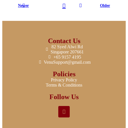
Newer
Older
Contact Us
82 Syed Alwi Rd
Singapore 207661
+65 9157 4195
VenuSupport@gmail.com
Policies
Privacy Policy
Terms & Conditions
Follow Us