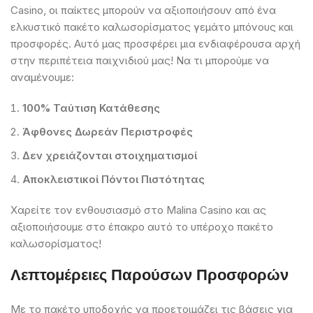
Casino, οι παίκτες μπορούν να αξιοποιήσουν από ένα
ελκυστικό πακέτο καλωσορίσματος γεμάτο μπόνους και
προσφορές. Αυτό μας προσφέρει μια ενδιαφέρουσα αρχή
στην περιπέτεια παιχνιδιού μας! Να τι μπορούμε να
αναμένουμε:
100% Ταύτιση Κατάθεσης
Άφθονες Δωρεάν Περιστροφές
Δεν χρειάζονται στοιχηματισμοί
Αποκλειστικοί Πόντοι Πιστότητας
Χαρείτε τον ενθουσιασμό στο Malina Casino και ας
αξιοποιήσουμε στο έπακρο αυτό το υπέροχο πακέτο
καλωσορίσματος!
Λεπτομέρειες Παρούσων Προσφορών
Με το πακέτο υποδοχής να προετοιμάζει τις βάσεις για