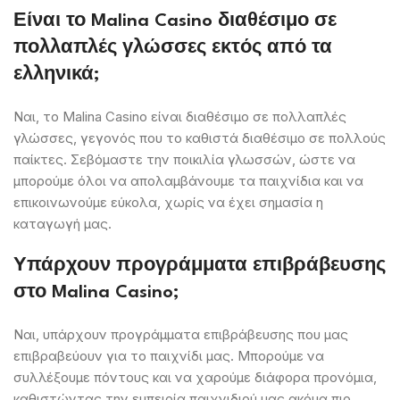
Είναι το Malina Casino διαθέσιμο σε
πολλαπλές γλώσσες εκτός από τα
ελληνικά;
Ναι, το Malina Casino είναι διαθέσιμο σε πολλαπλές
γλώσσες, γεγονός που το καθιστά διαθέσιμο σε πολλούς
παίκτες. Σεβόμαστε την ποικιλία γλωσσών, ώστε να
μπορούμε όλοι να απολαμβάνουμε τα παιχνίδια και να
επικοινωνούμε εύκολα, χωρίς να έχει σημασία η
καταγωγή μας.
Υπάρχουν προγράμματα επιβράβευσης
στο Malina Casino;
Ναι, υπάρχουν προγράμματα επιβράβευσης που μας
επιβραβεύουν για το παιχνίδι μας. Μπορούμε να
συλλέξουμε πόντους και να χαρούμε διάφορα προνόμια,
καθιστώντας την εμπειρία παιχνιδιού μας ακόμα πιο