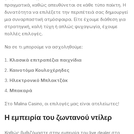
πραγματικά, καθώς απευθύνεται σε κάθε τύπο παίκτη. Η
δυνατότητα να επιλέξετε την περιπέτειά σας δημιουργεί
μια συναρπαστική ατμόσφαιρα. Είτε έχουμε διάθεση για
στρατηγική, καλή τύχη ή απλώς ψυχαγωγία, έχουμε
πολλές επιλογές.
Να σε τι μπορούμε να ασχοληθούμε:
Κλασικά επιτραπέζια παιχνίδια
Καινοτόμα Κουλοχέρηδες
Ηλεκτρονικό Μπλακτζάκ
Μπακαρά
Στο Malina Casino, οι επιλογές μας είναι ατελείωτες!
Η εμπειρία του ζωντανού ντίλερ
Καθώς βυθιζόμαστε στην εμπειρία του live dealer στο