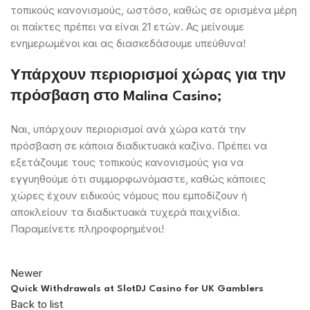
τοπικούς κανονισμούς, ωστόσο, καθώς σε ορισμένα μέρη
οι παίκτες πρέπει να είναι 21 ετών. Ας μείνουμε
ενημερωμένοι και ας διασκεδάσουμε υπεύθυνα!
Υπάρχουν περιορισμοί χώρας για την
πρόσβαση στο Malina Casino;
Ναι, υπάρχουν περιορισμοί ανά χώρα κατά την
πρόσβαση σε κάποια διαδικτυακά καζίνο. Πρέπει να
εξετάζουμε τους τοπικούς κανονισμούς για να
εγγυηθούμε ότι συμμορφωνόμαστε, καθώς κάποιες
χώρες έχουν ειδικούς νόμους που εμποδίζουν ή
αποκλείουν τα διαδικτυακά τυχερά παιχνίδια.
Παραμείνετε πληροφορημένοι!
Newer
Quick Withdrawals at SlotDJ Casino for UK Gamblers
Back to list