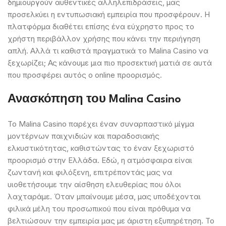
δημιουργούν αυθεντικές αλληλεπιδράσεις, μας
προσελκύει η εντυπωσιακή εμπειρία που προσφέρουν. Η
πλατφόρμα διαθέτει επίσης ένα εύχρηστο προς το
χρήστη περιβάλλον χρήσης που κάνει την περιήγηση
απλή. Αλλά τι καθιστά πραγματικά το Malina Casino να
ξεχωρίζει; Ας κάνουμε μια πιο προσεκτική ματιά σε αυτά
που προσφέρει αυτός ο online προορισμός.
Ανασκόπηση του Malina Casino
Το Malina Casino παρέχει έναν συναρπαστικό μίγμα
μοντέρνων παιχνιδιών και παραδοσιακής
ελκυστικότητας, καθιστώντας το έναν ξεχωριστό
προορισμό στην Ελλάδα. Εδώ, η ατμόσφαιρα είναι
ζωντανή και φιλόξενη, επιτρέποντάς μας να
υιοθετήσουμε την αίσθηση ελευθερίας που όλοι
λαχταράμε. Όταν μπαίνουμε μέσα, μας υποδέχονται
φιλικά μέλη του προσωπικού που είναι πρόθυμα να
βελτιώσουν την εμπειρία μας με άριστη εξυπηρέτηση. Το