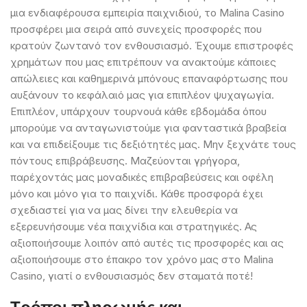
μια ενδιαφέρουσα εμπειρία παιχνιδιού, το Malina Casino
προσφέρει μια σειρά από συνεχείς προσφορές που
κρατούν ζωντανό τον ενθουσιασμό. Έχουμε επιστροφές
χρημάτων που μας επιτρέπουν να ανακτούμε κάποιες
απώλειες και καθημερινά μπόνους επαναφόρτωσης που
αυξάνουν το κεφάλαιό μας για επιπλέον ψυχαγωγία.
Επιπλέον, υπάρχουν τουρνουά κάθε εβδομάδα όπου
μπορούμε να ανταγωνιστούμε για φανταστικά βραβεία
και να επιδείξουμε τις δεξιότητές μας. Μην ξεχνάτε τους
πόντους επιβράβευσης. Μαζεύονται γρήγορα,
παρέχοντάς μας μοναδικές επιβραβεύσεις και οφέλη
μόνο και μόνο για το παιχνίδι. Κάθε προσφορά έχει
σχεδιαστεί για να μας δίνει την ελευθερία να
εξερευνήσουμε νέα παιχνίδια και στρατηγικές. Ας
αξιοποιήσουμε λοιπόν από αυτές τις προσφορές και ας
αξιοποιήσουμε στο έπακρο τον χρόνο μας στο Malina
Casino, γιατί ο ενθουσιασμός δεν σταματά ποτέ!