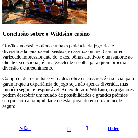
Conclusão sobre o Wildsino casino
O Wildsino casino oferece uma experiência de jogo rica e
diversificada para os entusiastas de cassinos online. Com uma
variedade impressionante de jogos, bônus atrativos e um suporte ao
cliente excepcional, é uma excelente escolha para quem procura
diversão e entretenimento.
Compreender os mitos e verdades sobre os cassinos é essencial para
garantir que a experiência de jogo seja não apenas divertida, mas
também segura e responsável. Ao explorar o Wildsino, os jogadores
podem descobrir um mundo de possibilidades e grandes prêmios,
sempre com a tranquilidade de estar jogando em um ambiente
seguro.
Newer
Older