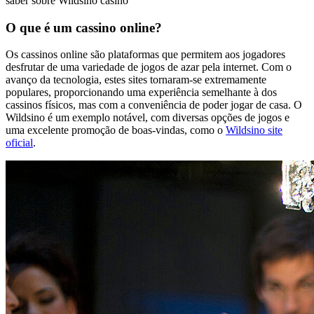
saber sobre Wildsino casino
O que é um cassino online?
Os cassinos online são plataformas que permitem aos jogadores
desfrutar de uma variedade de jogos de azar pela internet. Com o
avanço da tecnologia, estes sites tornaram-se extremamente
populares, proporcionando uma experiência semelhante à dos
cassinos físicos, mas com a conveniência de poder jogar de casa. O
Wildsino é um exemplo notável, com diversas opções de jogos e
uma excelente promoção de boas-vindas, como o
Wildsino site
oficial
.