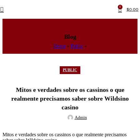
0
$
0.00
Blog
Home
»
Public
»
PUBLIC
Mitos e verdades sobre os cassinos o que
realmente precisamos saber sobre Wildsino
casino
Admin
Mitos e verdades sobre os cassinos o que realmente precisamos