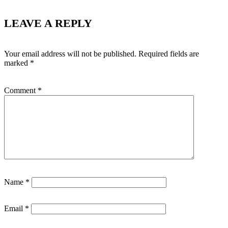
LEAVE A REPLY
Your email address will not be published.
Required fields are
marked
*
Comment
*
Name
*
Email
*