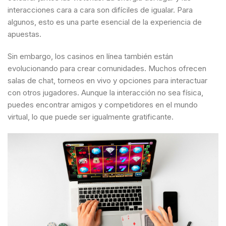
interacciones cara a cara son difíciles de igualar. Para
algunos, esto es una parte esencial de la experiencia de
apuestas.
Sin embargo, los casinos en línea también están
evolucionando para crear comunidades. Muchos ofrecen
salas de chat, torneos en vivo y opciones para interactuar
con otros jugadores. Aunque la interacción no sea física,
puedes encontrar amigos y competidores en el mundo
virtual, lo que puede ser igualmente gratificante.