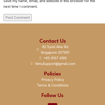
Save my name, email, and website in this browser for the
next time I comment.
Contact Us
82 Syed Alwi Rd
Singapore 207661
+65 9157 4195
VenuSupport@gmail.com
Policies
Privacy Policy
Terms & Conditions
Follow Us