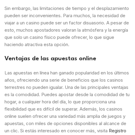
Sin embargo, las limitaciones de tiempo y el desplazamiento
pueden ser inconvenientes. Para muchos, la necesidad de
viajar a un casino puede ser un factor disuasorio. A pesar de
esto, muchos apostadores valoran la atmósfera y la energía
que solo un casino físico puede ofrecer, lo que sigue
haciendo atractiva esta opción.
Ventajas de las apuestas online
Las apuestas en línea han ganado popularidad en los últimos
años, ofreciendo una serie de beneficios que los casinos
terrestres no pueden igualar. Una de las principales ventajas
es la comodidad. Puedes apostar desde la comodidad de tu
hogar, a cualquier hora del día, lo que proporciona una
flexibilidad que es difícil de superar. Además, los casinos
online suelen ofrecer una variedad más amplia de juegos y
apuestas, con miles de opciones disponibles al alcance de
un clic. Si estás interesado en conocer más, visita
Registro