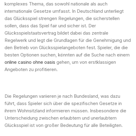
komplexes Thema, das sowohl nationale als auch
internationale Gesetze umfasst. In Deutschland unterliegt
das Glücksspiel strengen Regelungen, die sicherstellen
sollen, dass das Spiel fair und sicher ist. Der
Glücksspielstaatsvertrag bildet dabei das zentrale
Regelwerk und legt die Grundlagen für die Genehmigung und
den Betrieb von Glücksspielangeboten fest. Spieler, die die
besten Optionen suchen, könnten auf die Suche nach einem
online casino ohne oasis
gehen, um von erstklassigen
Angeboten zu profitieren.
Die Regelungen variieren je nach Bundesland, was dazu
führt, dass Spieler sich über die spezifischen Gesetze in
ihrem Wohnsitzland informieren müssen. Insbesondere die
Unterscheidung zwischen erlaubtem und unerlaubtem
Glücksspiel ist von großer Bedeutung für alle Beteiligten.