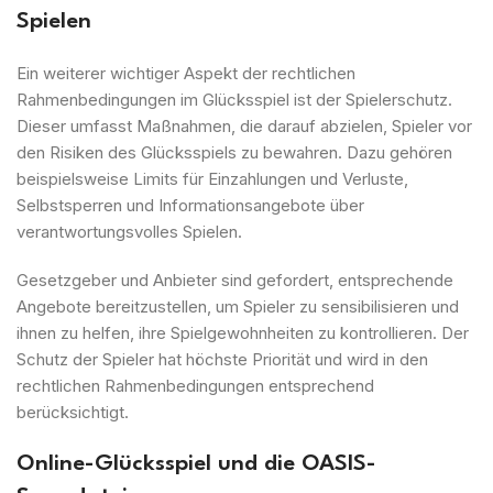
Spielen
Ein weiterer wichtiger Aspekt der rechtlichen
Rahmenbedingungen im Glücksspiel ist der Spielerschutz.
Dieser umfasst Maßnahmen, die darauf abzielen, Spieler vor
den Risiken des Glücksspiels zu bewahren. Dazu gehören
beispielsweise Limits für Einzahlungen und Verluste,
Selbstsperren und Informationsangebote über
verantwortungsvolles Spielen.
Gesetzgeber und Anbieter sind gefordert, entsprechende
Angebote bereitzustellen, um Spieler zu sensibilisieren und
ihnen zu helfen, ihre Spielgewohnheiten zu kontrollieren. Der
Schutz der Spieler hat höchste Priorität und wird in den
rechtlichen Rahmenbedingungen entsprechend
berücksichtigt.
Online-Glücksspiel und die OASIS-